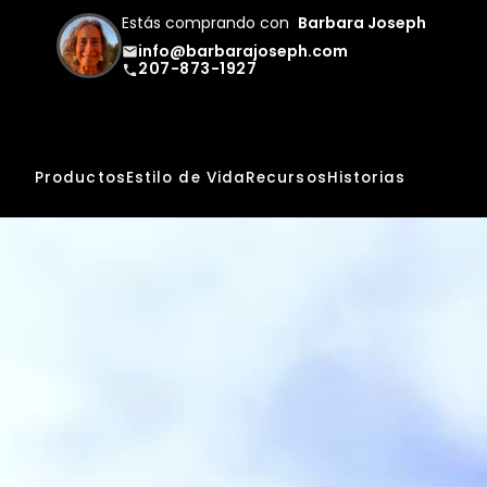
Estás comprando con
Barbara Joseph
info@barbarajoseph.com
email
207-873-1927
phone
Productos
Estilo de Vida
Recursos
Historias