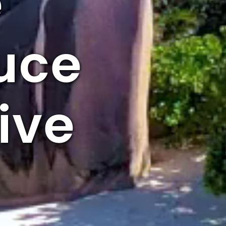
e
Luce
ive