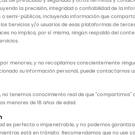
ticas de privacidad y seguridad y otros términos y cond
cluyendo la precisión, integridad o confiabilidad de la in
 o semi-públicos, incluyendo información que comparta
los Servicios y/o usuarios de esas plataformas de tercer
laces no implica, por sí misma, ningún respaldo del cont
rvicios.
dos por menores, y no recopilamos conscientemente ning
cionado su información personal, puede contactarnos us
dad, no tenemos conocimiento real de que "compartimos"
duos menores de 18 años de edad.
n
d es perfecta o impenetrable, y no podemos garantizar
 mientras está en tránsito. Recomendamos que no use c