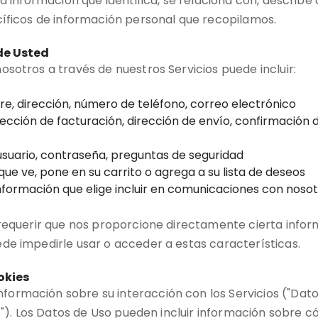
a información que identifica, se relaciona con, describe
cíficos de información personal que recopilamos.
de Usted
sotros a través de nuestros Servicios puede incluir:
e, dirección, número de teléfono, correo electrónico
ección de facturación, dirección de envío, confirmación 
suario, contraseña, preguntas de seguridad
ue ve, pone en su carrito o agrega a su lista de deseos
información que elige incluir en comunicaciones con nosot
 requerir que nos proporcione directamente cierta infor
de impedirle usar o acceder a estas características.
okies
ormación sobre su interacción con los Servicios ("Dato
s"). Los Datos de Uso pueden incluir información sobre c