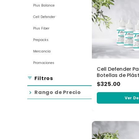
Plus Balance
Cell Defender
Plus Fiber
Prepacks
Mercancía
Promociones
Cell Defender P
Botellas de Plás
Filtros
filter_list
$325.00
Rango de Precio
chevron_right
Ver De