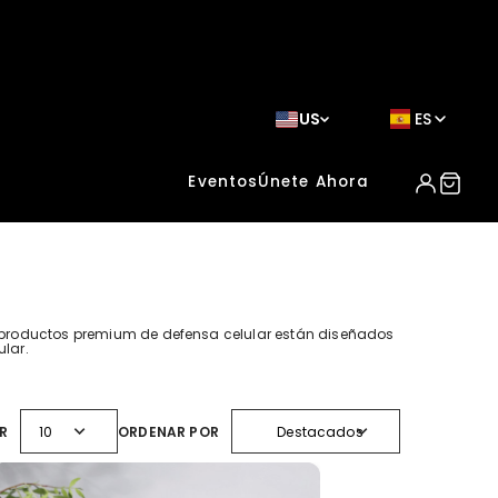
US
ES
Eventos
Únete Ahora
s productos premium de defensa celular están diseñados
ular.
expand_more
expand_more
R
10
ORDENAR POR
Destacados