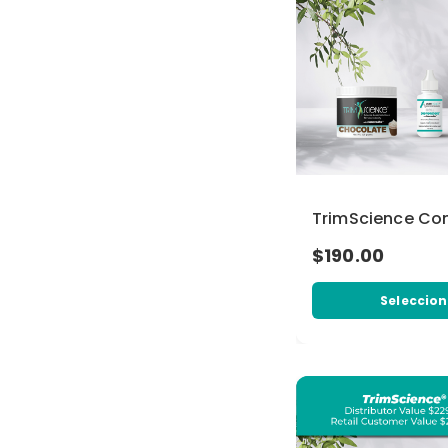
TrimScience C
$190.00
Seleccion