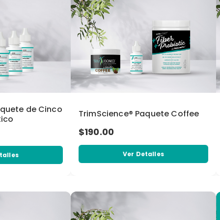
aquete de Cinco
TrimScience® Paquete Coffee
tico
$190.00
Ver Detalles
talles