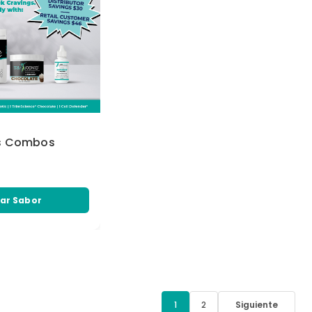
us Combos
ar Sabor
1
2
Siguiente