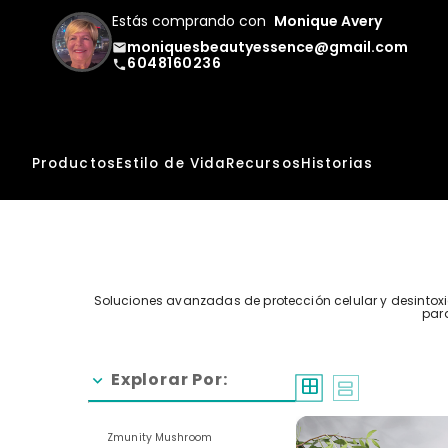
Estás comprando con
Monique Avery
moniquesbeautyessence@gmail.com
email
6048160236
phone
Productos
Estilo de Vida
Recursos
Historias
Soluciones avanzadas de protección celular y desintox
para
Explorar Por:
chevron_right
window
splitscreen
Zmunity Mushroom