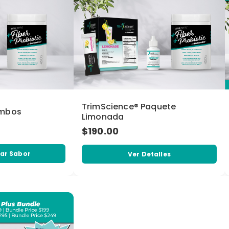
TrimScience® Paquete
ombos
Limonada
$190.00
ar Sabor
Ver Detalles