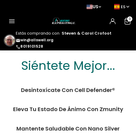
US
ES
0
menu
Estás comprando con
Steven & Carol Crofoot
win@allswell.org
email
8019101528
phone
Siéntete Mejor. Luce
Siéntete Mejor...
Mejor. Vive Mejor.
Desintoxícate Con Cell Defender®
Eleva Tu Estado De Ánimo Con Zmunity
Mantente Saludable Con Nano Silver