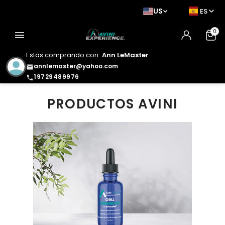
US
ES
0
menu
Estás comprando con
Ann LeMaster
annlemaster@yahoo.com
email
19729489976
phone
PRODUCTOS AVINI