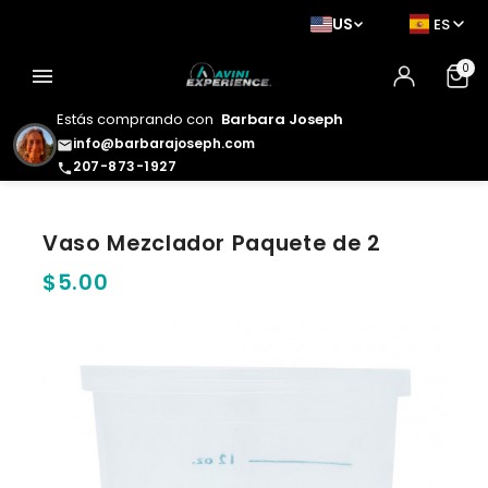
US
ES
0
menu
Estás comprando con
Barbara Joseph
info@barbarajoseph.com
email
207-873-1927
phone
Vaso Mezclador Paquete de 2
$5.00