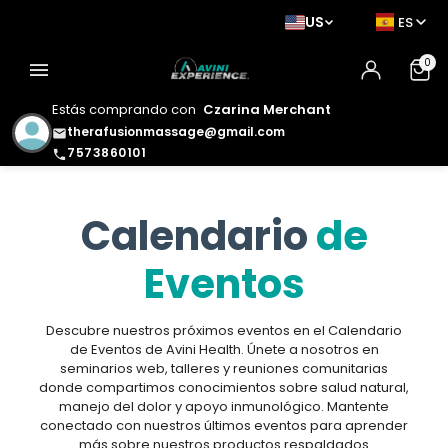
US
ES
0
menu
Estás comprando con
Czarina Merchant
therafusionmassage@gmail.com
email
7573860101
phone
Calendario
de
Eventos
Descubre nuestros próximos eventos en el Calendario
de Eventos de Avini Health. Únete a nosotros en
seminarios web, talleres y reuniones comunitarias
donde compartimos conocimientos sobre salud natural,
manejo del dolor y apoyo inmunológico. Mantente
conectado con nuestros últimos eventos para aprender
más sobre nuestros productos respaldados