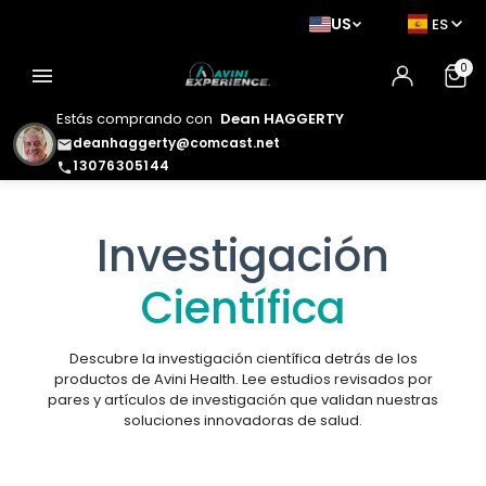
US
ES
0
menu
Estás comprando con
Dean HAGGERTY
deanhaggerty@comcast.net
email
13076305144
phone
Investigación
Científica
Descubre la investigación científica detrás de los
productos de Avini Health. Lee estudios revisados por
pares y artículos de investigación que validan nuestras
soluciones innovadoras de salud.