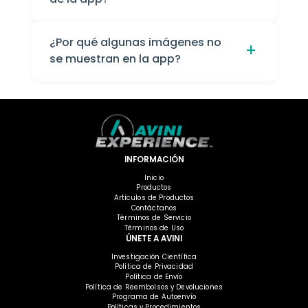
El leaderboard registra cuántas veces se ha
compartido un elemento compartible.
¿Por qué algunas imágenes no
+
se muestran en la app?
La primera vez que haces clic en el botón
de Share Link para un elemento
compartible.
Estamos al tanto de este problema con el
La primera vez que creas un smart link para
botón de “office” del back office que no se
un contacto específico.
muestra debajo de los enlaces de negocio
y estamos trabajando en ello. Si faltan
otras imágenes, podría ser por
INFORMACIÓN
configuraciones de tu teléfono que no lo
permiten.
Inicio
Productos
Artículos de Productos
Contáctanos
Términos de Servicio
Términos de Uso
ÚNETE A AVINI
Investigación Científica
Política de Privacidad
Política de Envío
Política de Reembolsos y Devoluciones
Programa de Autoenvío
Políticas y Procedimientos