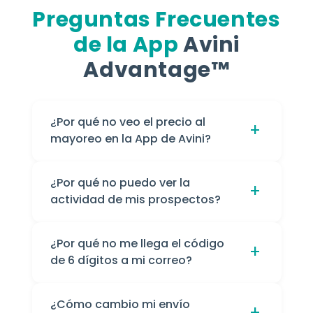
Preguntas Frecuentes
de la App
Avini
Advantage™
¿Por qué no veo el precio al
+
mayoreo en la App de Avini?
Eso es porque no has iniciado sesión en tu
¿Por qué no puedo ver la
cuenta de Avini. Una vez que inicies sesión,
+
actividad de mis prospectos?
verás los precios correctos.
Apple y Android han tenido que cumplir
¿Por qué no me llega el código
con leyes anti-spam y de mensajería que
+
de 6 dígitos a mi correo?
evitan que los enlaces rastreen a los
usuarios sin que acepten (opt-in). Guardar
Por favor asegúrate de estar usando el correo
tu número en su teléfono se considera
que está ligado a tu Back Office de Avini.
¿Cómo cambio mi envío
opt-in.
+