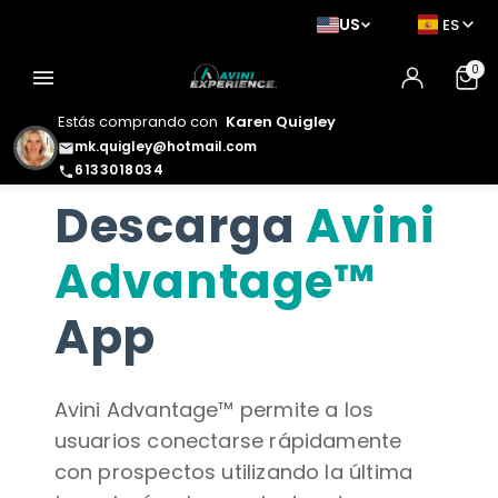
US
ES
0
menu
Estás comprando con
Karen Quigley
mk.quigley@hotmail.com
email
6133018034
phone
Descarga
Avini
Advantage™
App
Avini Advantage™ permite a los
usuarios conectarse rápidamente
con prospectos utilizando la última