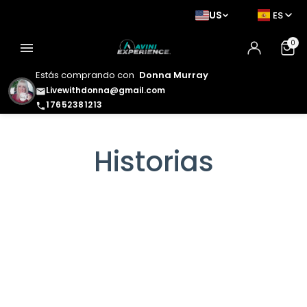
US
ES
0
menu
Estás comprando con
Donna Murray
Livewithdonna@gmail.com
email
17652381213
phone
Historias