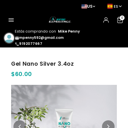
US
ES
0
menu
Estás comprando con
Mike Penny
mpenny592@gmail.com
email
9192077667
phone
Gel Nano Silver 3.4oz
$60.00