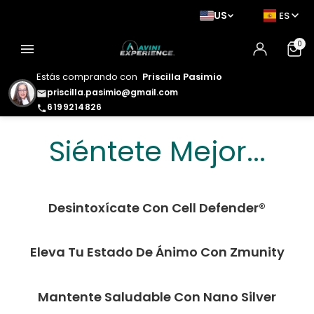
US
ES
0
menu
Estás comprando con
Priscilla Pasimio
priscilla.pasimio@gmail.com
email
6199214826
phone
Siéntete Mejor. Luce
Siéntete Mejor...
Mejor. Vive Mejor.
Desintoxícate Con Cell Defender®
Eleva Tu Estado De Ánimo Con Zmunity
Mantente Saludable Con Nano Silver