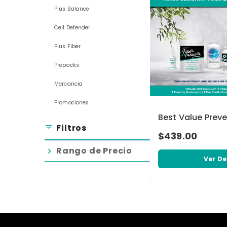
Plus Balance
Cell Defender
Plus Fiber
Prepacks
Mercancía
Promociones
Best Value Prev
Filtros
filter_list
$439.00
Rango de Precio
chevron_right
Ver De