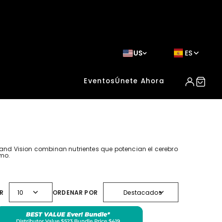
US
ES
Eventos
Únete Ahora
 and Vision combinan nutrientes que potencian el cerebro
imo.
expand_more
expand_more
R
10
ORDENAR POR
Destacados