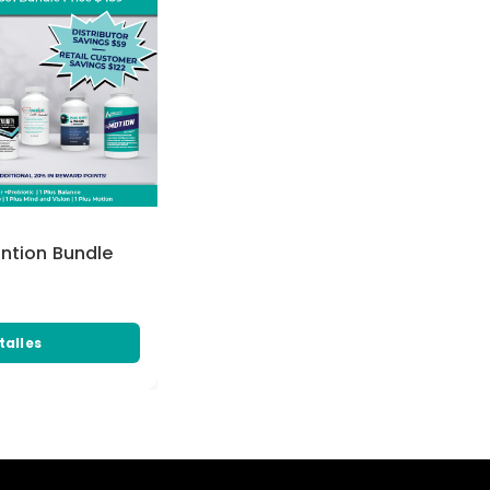
ention Bundle
talles