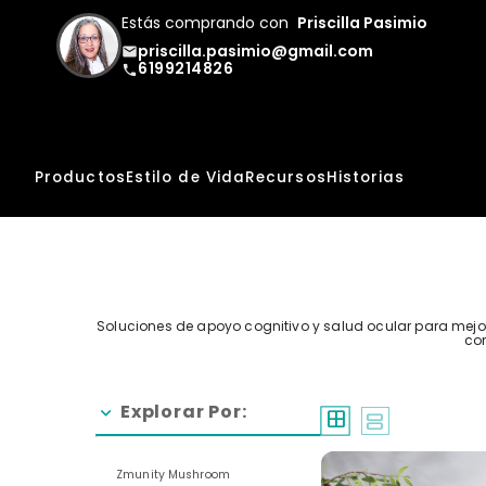
Estás comprando con
Priscilla Pasimio
priscilla.pasimio@gmail.com
email
6199214826
phone
Productos
Estilo de Vida
Recursos
Historias
Soluciones de apoyo cognitivo y salud ocular para mejor
con
Explorar Por:
chevron_right
window
splitscreen
Zmunity Mushroom