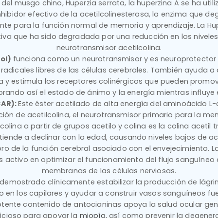
 del musgo chino, Huperzia serrata, la huperzina A se ha util
nhibidor efectivo de la acetilcolinesterasa, la enzima que deg
nte para la función normal de memoria y aprendizaje. La Hu
iva que ha sido degradada por una reducción en los niveles
neurotransmisor acetilcolina.
ol)
funciona como un neurotransmisor y es neuroprotector 
y radicales libres de las células cerebrales. También ayuda a 
a y estimula los receptores colinérgicos que pueden promove
rando así el estado de ánimo y la energía mientras influye
CAR):
Este éster acetilado de alta energía del aminoácido L-
ción de acetilcolina, el neurotransmisor primario para la me
lina a partir de grupos acetilo y colina es la colina acetil 
iende a declinar con la edad, causando niveles bajos de ace
oro de la función cerebral asociado con el envejecimiento. 
activo en optimizar el funcionamiento del flujo sanguíneo 
membranas de las células nerviosas.
demostrado clínicamente estabilizar la producción de lágri
o en los capilares y ayudar a construir vasos sanguíneos fue
 potente contenido de antocianinas apoya la salud ocular gener
cioso para apoyar la
miopía
, así como prevenir la degene