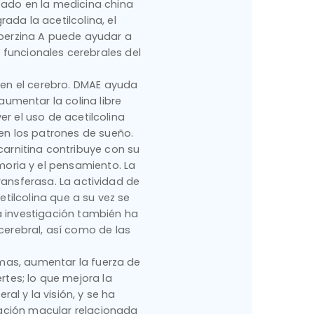
izado en la medicina china
rada la acetilcolina, el
perzina A puede ayudar a
 funcionales cerebrales del
en el cerebro. DMAE ayuda
aumentar la colina libre
r el uso de acetilcolina
 en los patrones de sueño.
carnitina contribuye con su
moria y el pensamiento. La
transferasa. La actividad de
tilcolina que a su vez se
La investigación también ha
cerebral, así como de las
mas, aumentar la fuerza de
rtes; lo que mejora la
al y la visión, y se ha
ración macular relacionada