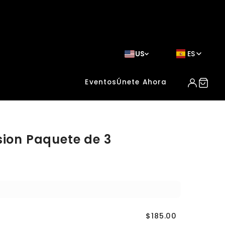
US
ES
Eventos
Únete Ahora
sion Paquete de 3
$185.00