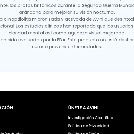
ente, los pilotos británicos durante la Segunda Guerra Mun
arándano para mejorar su visión nocturna.
ta clinoptilolita micronizada y activada de Avini que desinto
tricional. Los estudios clínicos han reportado que los usuar
claridad mental así como agudeza visual mejorada.
an sido evaluadas por la FDA. Este producto no está destina
curar o prevenir enfermedades.
ACIÓN
ÚNETE A AVINI
Investigación Científica
s
Política de Privacidad
 de Productos
Política de Envío