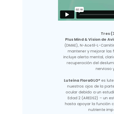
Tres (
Plus Mind & Vision de Avi
(DMAE), N-Acetil-L-Carniti
mantener y mejorar las 
incluye alerta mental, cla
recuperación del deslumb
nervioso 
Luteína FloraGLO®
es lute
nuestros ojos de la part
ocular debido a un estud
Edad 2 (AREDS2) – un est
hasta apoyar la función c
nutriente imp