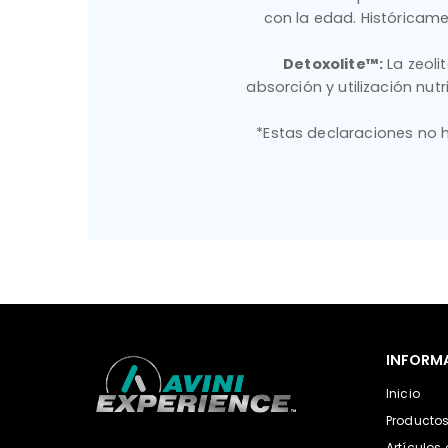
con la edad. Históricam
Detoxolite™:
La zeoli
absorción y utilización nu
*Estas declaraciones no h
INFORM
Inicio
Producto
Artículos