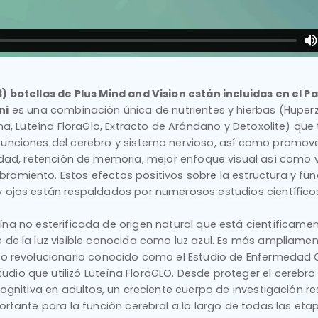
3) botellas de Plus Mind and Vision están incluidas en el P
ni
es una combinación única de nutrientes y hierbas (Huperz
na, Luteína FloraGlo, Extracto de Arándano y Detoxolite) qu
funciones del cerebro y sistema nervioso, así como promover
ridad, retención de memoria, mejor enfoque visual así como
ramiento. Estos efectos positivos sobre la estructura y fun
y ojos están respaldados por numerosos estudios científicos
ína no esterificada de origen natural que está científicam
e de la luz visible conocida como luz azul. Es más ampliame
io revolucionario conocido como el Estudio de Enfermedad 
udio que utilizó Luteína FloraGLO. Desde proteger el cerebro 
ognitiva en adultos, un creciente cuerpo de investigación r
ortante para la función cerebral a lo largo de todas las etap