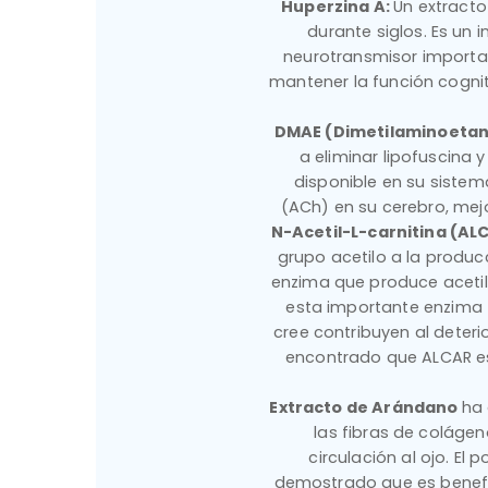
Huperzina A:
Un extracto
durante siglos. Es un i
neurotransmisor importa
mantener la función cognit
DMAE (Dimetilaminoetan
a eliminar lipofuscina 
disponible en su sistem
(ACh) en su cerebro, mejo
N-Acetil-L-carnitina (AL
grupo acetilo a la produc
enzima que produce acetilco
esta importante enzima t
cree contribuyen al deteri
encontrado que ALCAR es 
Extracto de Arándano
ha 
las fibras de colágen
circulación al ojo. El
demostrado que es benefi