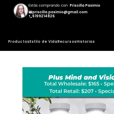
Estás comprando con
Priscilla Pasimio
priscilla.pasimio@gmail.com
email
6199214826
phone
Productos
Estilo de Vida
Recursos
Historias