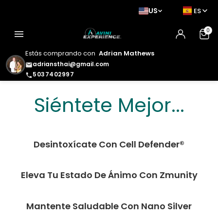
US
ES
0
menu
Estás comprando con
Adrian Mathews
adriansthai@gmail.com
email
5037402997
phone
Siéntete Mejor. Luce
Siéntete Mejor...
Mejor. Vive Mejor.
Desintoxícate Con Cell Defender®
Eleva Tu Estado De Ánimo Con Zmunity
Mantente Saludable Con Nano Silver