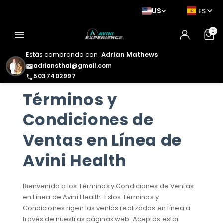
US
ES
0
menu
Estás comprando con
Adrian Mathews
adriansthai@gmail.com
email
5037402997
phone
Términos y
Condiciones de
Ventas en Línea de
Avini Health
Bienvenido a los Términos y Condiciones de Ventas
en Línea de Avini Health. Estos Términos y
Condiciones rigen las ventas realizadas en línea a
través de nuestras páginas web. Aceptas estar