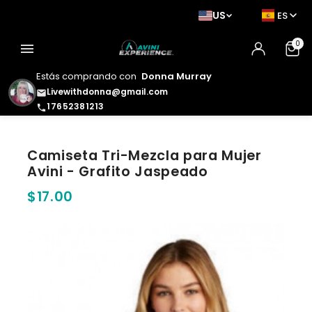
US
ES
0
menu
Estás comprando con
Donna Murray
Livewithdonna@gmail.com
email
17652381213
phone
Camiseta Tri-Mezcla para Mujer
Avini - Grafito Jaspeado
$17.00