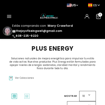
US
ES
0
menu
Estás comprando con
Mary Crawford
thejoyofbeingwell@gmail.com
email
608-225-9220
phone
PLUS ENERGY
Soluciones naturales de mejora energética para impulsar tu estilo
de vida activo. Nuestros productos Plus Energy están formulados para
apoyar niveles de energía sostenidos, claridad mental y rendimiento
físico durante todo tu día.
filter_list
Ver Colecciones
expand_more
window
splitscreen
MOSTRAR
10