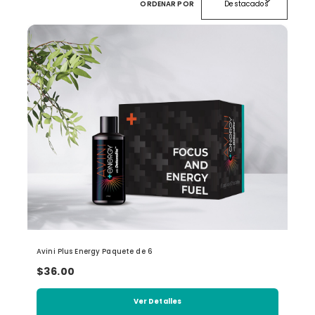
expand_more
ORDENAR POR
Destacados
Avini Plus Energy Paquete de 6
$36.00
Ver Detalles