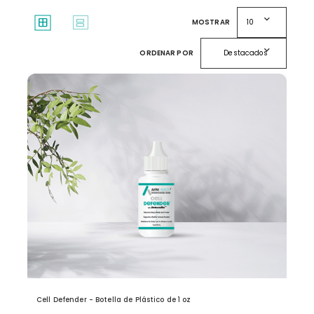
expand_more
window
splitscreen
MOSTRAR
10
expand_more
ORDENAR POR
Destacados
Cell Defender - Botella de Plástico de 1 oz