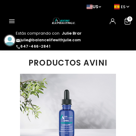
US
ES
0
menu
Estás comprando con
Julie Brar
julie@balancelifewithjulie.com
email
647-466-2841
phone
PRODUCTOS AVINI