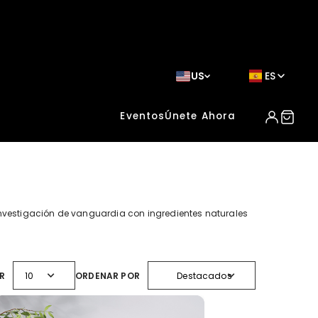
US
ES
Eventos
Únete Ahora
vestigación de vanguardia con ingredientes naturales
expand_more
expand_more
R
10
ORDENAR POR
Destacados