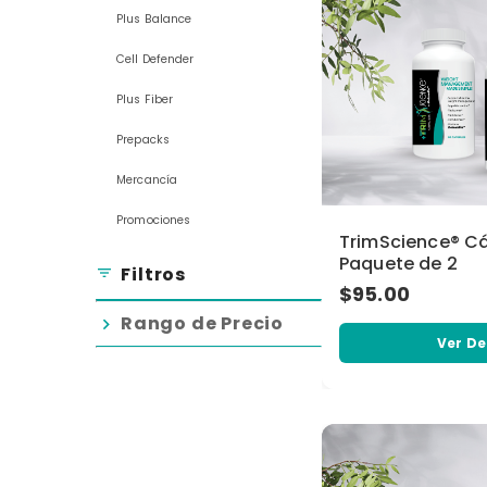
Plus Balance
Cell Defender
Plus Fiber
Prepacks
Mercancía
Promociones
TrimScience® C
Paquete de 2
Filtros
filter_list
$95.00
Rango de Precio
chevron_right
Ver De