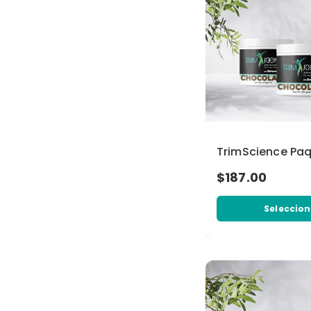
TrimScience Paq
$187.00
Seleccion