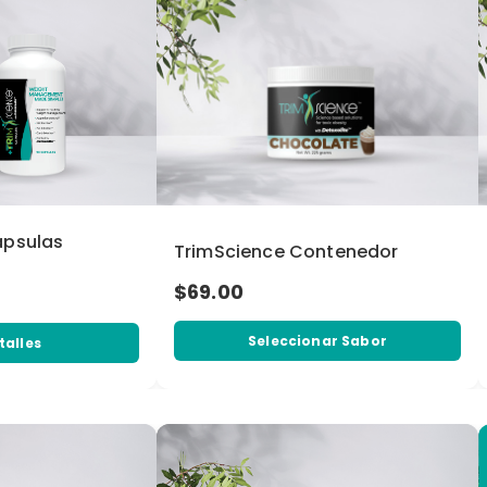
ápsulas
TrimScience Contenedor
$69.00
Seleccionar Sabor
talles