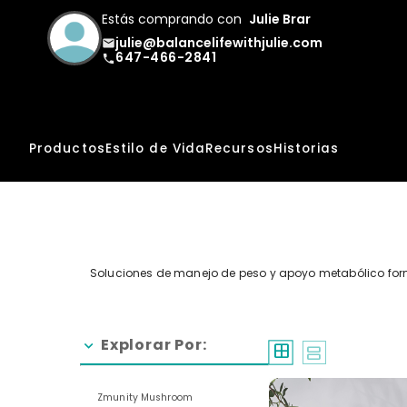
Estás comprando con
Julie Brar
julie@balancelifewithjulie.com
email
647-466-2841
phone
Productos
Estilo de Vida
Recursos
Historias
Soluciones de manejo de peso y apoyo metabólico for
Explorar Por:
chevron_right
window
splitscreen
Zmunity Mushroom