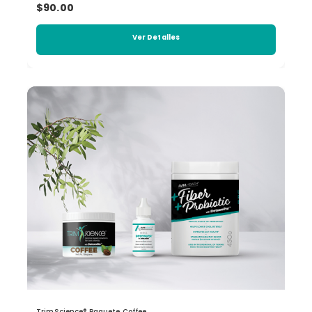
$90.00
Ver Detalles
TrimScience® Paquete Coffee