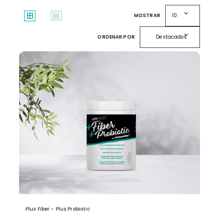
expand_more
window
splitscreen
MOSTRAR
10
expand_more
ORDENAR POR
Destacados
Plus Fiber - Plus Probiotic