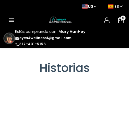
US
ES
0
menu
Estás comprando con
Mary VanHoy
eyes4wellness1@gmail.com
email
317-431-5156
phone
Historias