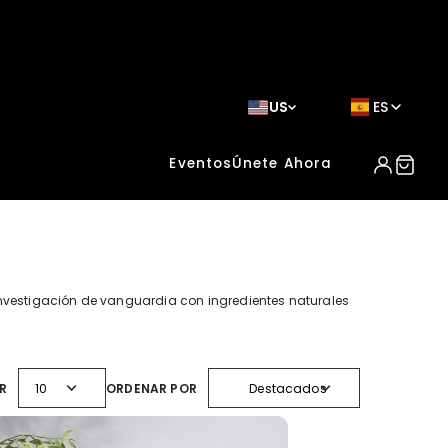
US
ES
Eventos
Únete Ahora
vestigación de vanguardia con ingredientes naturales
expand_more
expand_more
R
10
ORDENAR POR
Destacados