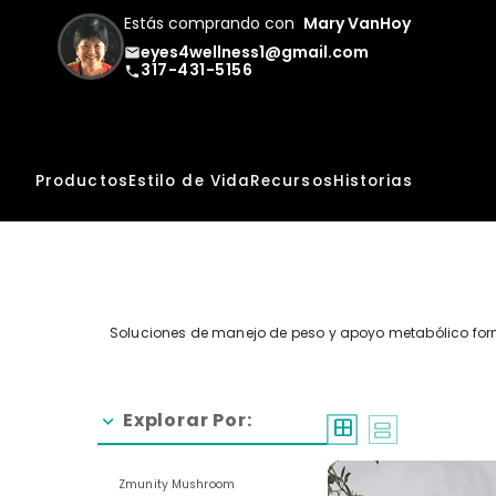
Estás comprando con
Mary VanHoy
eyes4wellness1@gmail.com
email
317-431-5156
phone
Productos
Estilo de Vida
Recursos
Historias
Soluciones de manejo de peso y apoyo metabólico for
Explorar Por:
chevron_right
window
splitscreen
Zmunity Mushroom