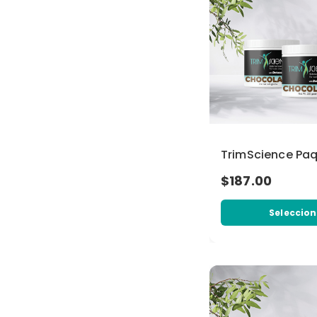
TrimScience Paq
$187.00
Seleccion