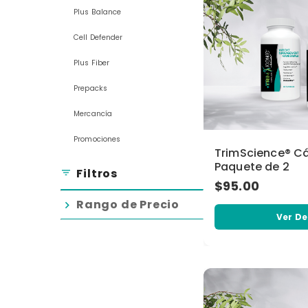
Plus Balance
Cell Defender
Plus Fiber
Prepacks
Mercancía
Promociones
TrimScience® C
Paquete de 2
Filtros
filter_list
$95.00
Rango de Precio
chevron_right
Ver De