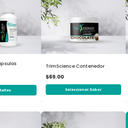
ápsulas
TrimScience Contenedor
$69.00
Seleccionar Sabor
talles